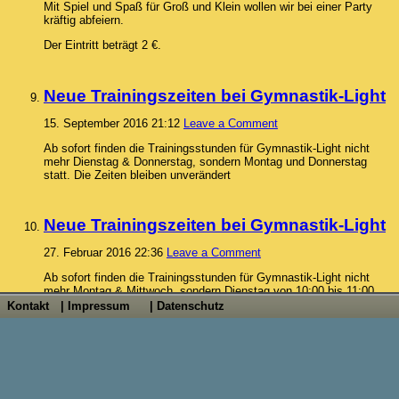
Mit Spiel und Spaß für Groß und Klein wollen wir bei einer Party
kräftig abfeiern.
Der Eintritt beträgt 2 €.
Neue Trainingszeiten bei Gymnastik-Light
15. September 2016 21:12
Leave a Comment
Ab sofort finden die Trainingsstunden für Gymnastik-Light nicht
mehr Dienstag & Donnerstag, sondern Montag und Donnerstag
statt. Die Zeiten bleiben unverändert
Neue Trainingszeiten bei Gymnastik-Light
27. Februar 2016 22:36
Leave a Comment
Ab sofort finden die Trainingsstunden für Gymnastik-Light nicht
mehr Montag & Mittwoch, sondern Dienstag von 10:00 bis 11:00
Uhr und Donnerstag von 9:00 bis 10:00 Uhr statt.
Kontakt
| Impressum
| Datenschutz