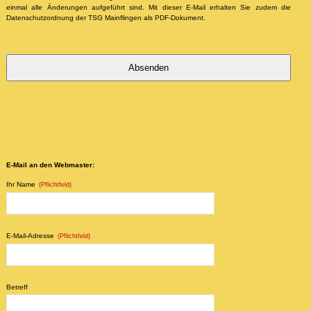
einmal alle Änderungen aufgeführt sind. Mit dieser E-Mail erhalten Sie zudem die
Datenschutzordnung der TSG Mainflingen als PDF-Dokument.
Absenden
Dieses
Feld
sollte
nicht
E-Mail an den Webmaster:
ausgefüllt
werden
Ihr Name
(Pflichtfeld)
E-Mail-Adresse
(Pflichtfeld)
Betreff