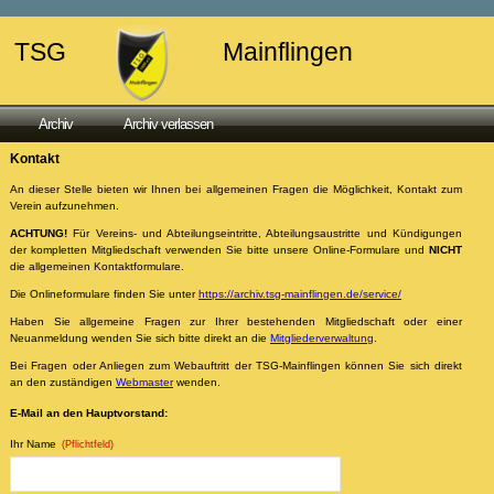
TSG
Mainflingen
Archiv
Archiv verlassen
Kontakt
An dieser Stelle bieten wir Ihnen bei allgemeinen Fragen die Möglichkeit, Kontakt zum
Verein aufzunehmen.
ACHTUNG!
Für Vereins- und Abteilungseintritte, Abteilungsaustritte und Kündigungen
der kompletten Mitgliedschaft verwenden Sie bitte unsere Online-Formulare und
NICHT
die allgemeinen Kontaktformulare.
Die Onlineformulare finden Sie unter
https://archiv.tsg-mainflingen.de/service/
Haben Sie allgemeine Fragen zur Ihrer bestehenden Mitgliedschaft oder einer
Neuanmeldung wenden Sie sich bitte direkt an die
Mitgliederverwaltung
.
Bei Fragen oder Anliegen zum Webauftritt der TSG-Mainflingen können Sie sich direkt
an den zuständigen
Webmaster
wenden.
E-Mail an den Hauptvorstand:
Ihr Name
(Pflichtfeld)