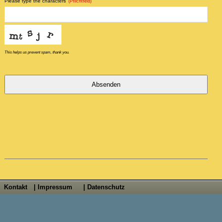
Please type the characters
(Pflichtfeld)
This helps us prevent spam, thank you.
Absenden
Dieses
Feld
sollte
nicht
ausgefüllt
werden
Kontakt
| Impressum
| Datenschutz