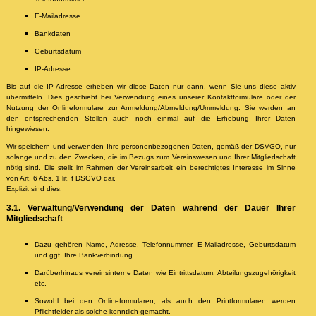
E-Mailadresse
Bankdaten
Geburtsdatum
IP-Adresse
Bis auf die IP-Adresse erheben wir diese Daten nur dann, wenn Sie uns diese aktiv
übermitteln. Dies geschieht bei Verwendung eines unserer Kontaktformulare oder der
Nutzung der Onlineformulare zur Anmeldung/Abmeldung/Ummeldung. Sie werden an
den entsprechenden Stellen auch noch einmal auf die Erhebung Ihrer Daten
hingewiesen.
Wir speichern und verwenden Ihre personenbezogenen Daten, gemäß der DSVGO, nur
solange und zu den Zwecken, die im Bezugs zum Vereinswesen und Ihrer Mitgliedschaft
nötig sind. Die stellt im Rahmen der Vereinsarbeit ein berechtigtes Interesse im Sinne
von Art. 6 Abs. 1 lit. f DSGVO dar.
Explizit sind dies:
3.1. Verwaltung/Verwendung der Daten während der Dauer Ihrer
Mitgliedschaft
Dazu gehören Name, Adresse, Telefonnummer, E-Mailadresse, Geburtsdatum
und ggf. Ihre Bankverbindung
Darüberhinaus vereinsinterne Daten wie Eintrittsdatum, Abteilungszugehörigkeit
etc.
Sowohl bei den Onlineformularen, als auch den Printformularen werden
Pflichtfelder als solche kenntlich gemacht.