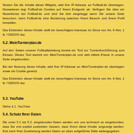
Nutzen Sie die Inhalte dieser Widgets, wird Ihre IP-Adresse an Fußball.de übertragen.
Desweiteren legt Fußball.de Cookies auf Ihrem Endgerät ab. Verfügen Sie über ein
Nutzerkonto bei Fußball.de und sind Sie dort eingeloggt wenn Sie unsere Seite
besuchen, kann Fußball.de eine Beziehung zwischen Ihrem Besuch und Ihrem Profil
herstellen.
Das Einbinden dieser Inhalte stellt ein berechtigtes Interesse im Sinne von Art. 6 Abs. 1
lit. f DSGVO dar.
5.2. MeinTurnierplan.de
Auf den Seiten unserer Fußballabteilung kommt ein Tool zur Turnierdurchführung zum
Einsatz. Dieses Tool stammt von MeinTurnierplan.de und wird mittels iFrame in unsere
Seite eingebunden.
Bei der Nutzung dieser Inhalte, wird Ihre IP-Adresse an MeinTurnierplan.de übertragen
sowie ein Cookie gesetzt.
Das Einbinden dieser Inhalte stellt ein berechtigtes Interesse im Sinne von Art. 6 Abs. 1
lit. f DSGVO dar.
5.3. YouTube
Siehe 4.1. YouTube
5.4. Schutz Ihrer Daten
Die unter 5.1 bis 5.3. eingebunden Daten werden von uns technisch so eingebunden,
dass Sie erst explizit zustimmen müssen, dass Ihnen diese Inhalte angezeigt werden.
Erst nach Ihrer Zustimmung werden Daten an oben aufgeführte Dritte weitergegeben.