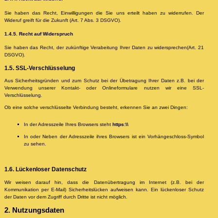
Sie haben das Recht, Einwilligungen die Sie uns erteilt haben zu widerrufen. Der
Wideruf greift für die Zukunft (Art. 7 Abs. 3 DSGVO).
1.4.5. Recht auf Widerspruch
Sie haben das Recht, der zukünftige Verabeitung Ihrer Daten zu widersprechen(Art. 21
DSGVO).
1.5. SSL-Verschlüsselung
Aus Sicherheitsgründen und zum Schutz bei der Übetragung Ihrer Daten z.B. bei der
Verwendung unserer Kontakt- oder Onlineformulare nutzen wir eine SSL-
Verschlüsselung.
Ob eine solche verschlüsselte Verbindung besteht, erkennen Sie an zwei Dingen:
In der Adresszeile Ihres Browsers steht
https:\\
In oder Neben der Adresszeile ihres Browsers ist ein Vorhängeschloss-Symbol
zu sehen.
1.6. Lückenloser Datenschutz
Wir weisen darauf hin, dass die Datenübertragung im Internet (z.B. bei der
Kommunikation per E-Mail) Sicherheitslücken aufweisen kann. Ein lückenloser Schutz
der Daten vor dem Zugriff durch Dritte ist nicht möglich.
2. Nutzungsdaten