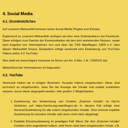
4. Social Media
4.1. Grundsätzliches
Auf unserem Webauftritt kommen keine Social Media Plugins zum Einsatz.
Ergänzend zu unserem Webauftritt verfügen wir über eine Onlinepräsenz bei Facebook.
Diese erfolgen zum Zwecke der Kommunikation mit den dort vertretenden Nutzern, sowie
dem Angebot von Informationen von und über die TSG Mainflingen 1909 e.V. über
diesen Webauftritt hinaus. Desweitern erfolgt vereinzelt eine Einbindung von YouTube
Videos siehe 4.2 YouTube
Dies stellt ein berechtigtes Interesse im Sinne von Art. 6 Abs. 1 lit. f DSGVO dar.
Weiterführende Informationen im folgenden:
4.2. YouTube
Vereinzelt haben wir in einigen Berichten Youtube Videos eingebunden. Diese sind
technisch so eingebunden, dass Sie der Anzeige der Inhalte erst explizit zustimmen
müssen, bevor diese abgespielt werden. Hier greifen 2 Möglichkeiten:
Zustimmung der Verwendung von Cookies „Externer Inhalte“ im Opt-In
Verfahren auf https://archiv.tsg-mainflingen.de In diesem Fall erfolgt eine
General-Zustimmung für alle extern eingebunden Inhalte. Eine erneute explizite
Zustimmung für einzelne Inhalte wird dann nicht mehr abgefragt
Explizite Einzelzustimmung im jeweiligen Fall. Wenn Sie den „Externer Inhalte“
Cookies nicht zugestimmt haben, wird Ihnen statt dem eingebunden Inhalt, z.B.