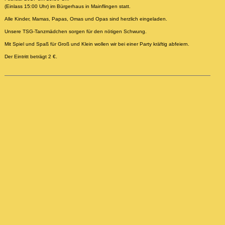
(Einlass 15:00 Uhr) im Bürgerhaus in Mainflingen statt.
Alle Kinder, Mamas, Papas, Omas und Opas sind herzlich eingeladen.
Unsere TSG-Tanzmädchen sorgen für den nötigen Schwung.
Mit Spiel und Spaß für Groß und Klein wollen wir bei einer Party kräftig abfeiern.
Der Eintritt beträgt 2 €.