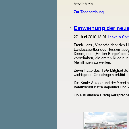
herzlich ein.
Zur Tagesordnung
Einweihung der neu
27. Juni 2016 18:01
Leave a Co
Frank Lortz, Vizepräsident des 
Landessportbundes Hessen ausge
Disser, dem „Ersten Bürger“ der
vorbehalten, die ersten Kugeln 
Mainflingen zu werfen.
Zuvor hatte das TSG-Mitglied Jo 
wichtigsten Grundregeln erklärt.
Die Boule-Anlage und der Sport si
Vereinsgaststätte deponiert und
Ob aus diesem Erfolg versprech