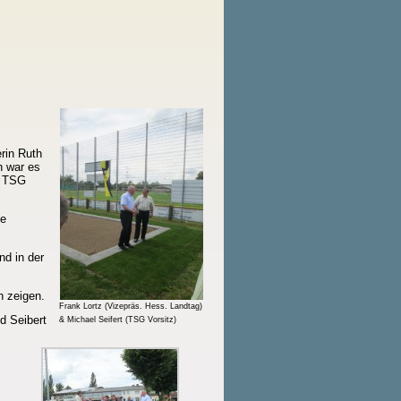
rin Ruth
h war es
r TSG
ie
nd in der
n zeigen.
Frank Lortz (Vizepräs. Hess. Landtag)
d Seibert
& Michael Seifert (TSG Vorsitz)