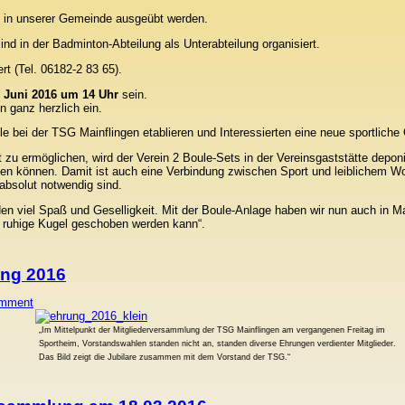
h in unserer Gemeinde ausgeübt werden.
nd in der Badminton-Abteilung als Unterabteilung organisiert.
rt (Tel. 06182-2 83 65).
. Juni 2016 um 14 Uhr
sein.
en ganz herzlich ein.
le bei der TSG Mainflingen etablieren und Interessierten eine neue sportliche
t zu ermöglichen, wird der Verein 2 Boule-Sets in der Vereinsgaststätte depon
en können. Damit ist auch eine Verbindung zwischen Sport und leiblichem Wo
 absolut notwendig sind.
en viel Spaß und Geselligkeit. Mit der Boule-Anlage haben wir nun auch in 
 ruhige Kugel geschoben werden kann“.
ung 2016
omment
„Im Mittelpunkt der Mitgliederversammlung der TSG Mainflingen am vergangenen Freitag im
Sportheim, Vorstandswahlen standen nicht an, standen diverse Ehrungen verdienter Mitglieder.
Das Bild zeigt die Jubilare zusammen mit dem Vorstand der TSG.“