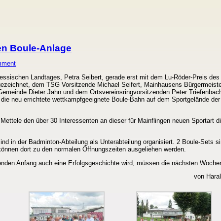
en Boule-Anlage
mment
Hessischen Landtages, Petra Seibert, gerade erst mit dem Lu-Röder-Preis des
zeichnet, dem TSG Vorsitzende Michael Seifert, Mainhausens Bürgermeiste
 Gemeinde Dieter Jahn und dem Ortsvereinsringvorsitzenden Peter Triefenbac
in die neu errichtete wettkampfgeeignete Boule-Bahn auf dem Sportgelände de
Mettele den über 30 Interessenten an dieser für Mainflingen neuen Sportart d
nd in der Badminton-Abteilung als Unterabteilung organisiert. 2 Boule-Sets si
 können dort zu den normalen Öffnungszeiten ausgeliehen werden.
enden Anfang auch eine Erfolgsgeschichte wird, müssen die nächsten Woche
von Haral