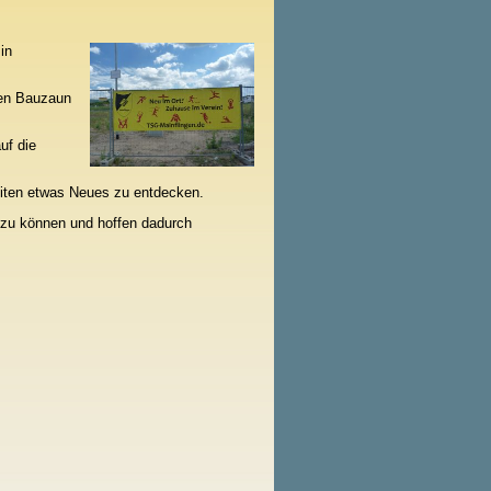
in
ren Bauzaun
uf die
keiten etwas Neues zu entdecken.
n zu können und hoffen dadurch