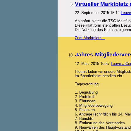
Virtueller Marktplatz 
22. September 2015 15:12
Leav
Ab sofort bietet die TSG Mainfli
Diese Plattform steht allen Besu
Die Nutzung des Kleinanzeigenmar
Zum Marktplatz…
Jahres-Mitgliederv
12. März 2015 10:57
Leave a C
Hiermit laden wir unsere Mitglie
im Sportlerheim herzlich ein.
Tagesordnung:
1. Begrüßung
2. Protokoll
3. Ehrungen
4. Mitgliederbewegung
5. Finanzen
6. Anträge (schriftlich bis 14. M
7. Berichte
8. Entlastung des Vorstandes
9. Neuwahlen des Hauptvorstand