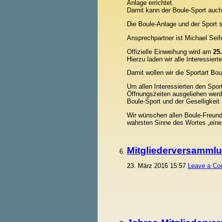
Anlage errichtet.
Damit kann der Boule-Sport auc
Die Boule-Anlage und der Sport si
Ansprechpartner ist Michael Seife
Offizielle Einweihung wird am
25
Hierzu laden wir alle Interessiert
Damit wollen wir die Sportart Bou
Um allen Interessierten den Spor
Öffnungszeiten ausgeliehen werd
Boule-Sport und der Geselligkeit
Wir wünschen allen Boule-Freund
wahrsten Sinne des Wortes „eine
Mitgliederversamml
23. März 2016 15:57
Leave a C