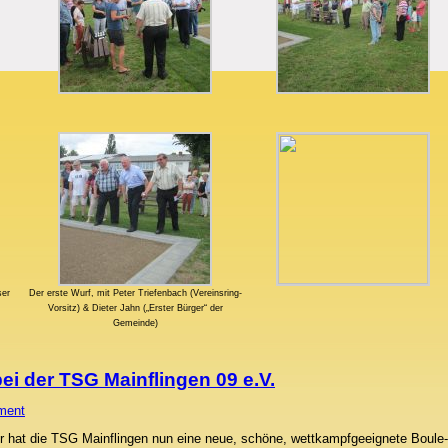
ser
Der erste Wurf, mit Peter Triefenbach (Vereinsring-
Vorsitz) & Dieter Jahn („Erster Bürger“ der
Gemeinde)
i der TSG Mainflingen 09 e.V.
ment
r hat die TSG Mainflingen nun eine neue, schöne, wettkampfgeeignete Boule-