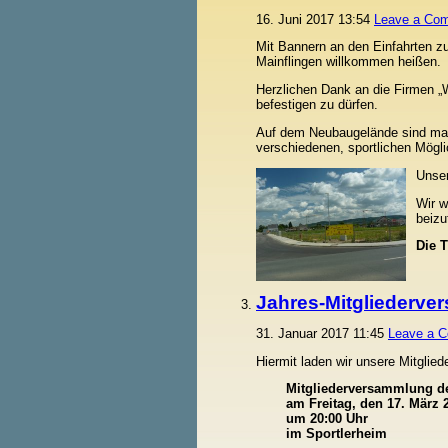
16. Juni 2017 13:54
Leave a Co
Mit Bannern an den Einfahrten z
Mainflingen willkommen heißen.
Herzlichen Dank an die Firmen „
befestigen zu dürfen.
Auf dem Neubaugelände sind manch
verschiedenen, sportlichen Mögli
Unser
Wir w
beizu
Die 
Jahres-Mitgliederve
31. Januar 2017 11:45
Leave a 
Hiermit laden wir unsere Mitglied
Mitgliederversammlung de
am Freitag, den 17. März 
um 20:00 Uhr
im Sportlerheim