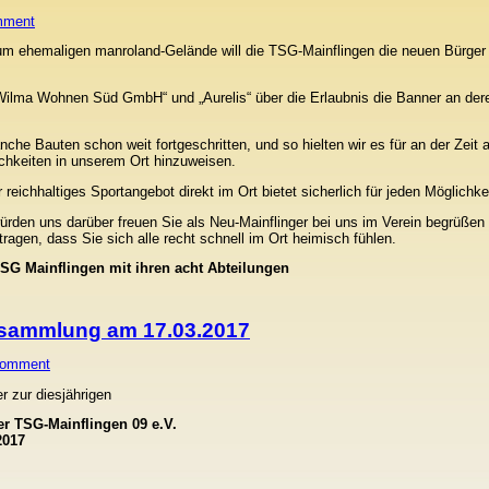
mment
um ehemaligen manroland-Gelände will die TSG-Mainflingen die neuen Bürger 
Wilma Wohnen Süd GmbH“ und „Aurelis“ über die Erlaubnis die Banner an de
e Bauten schon weit fortgeschritten, und so hielten wir es für an der Zeit a
chkeiten in unserem Ort hinzuweisen.
 reichhaltiges Sportangebot direkt im Ort bietet sicherlich für jeden Möglich
ürden uns darüber freuen Sie als Neu-Mainflinger bei uns im Verein begrüße
tragen, dass Sie sich alle recht schnell im Ort heimisch fühlen.
TSG Mainflingen mit ihren acht Abteilungen
rsammlung am 17.03.2017
Comment
er zur diesjährigen
r TSG-Mainflingen 09 e.V.
2017