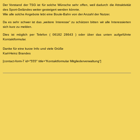
Der Vorstand der TSG ist für solche Wünsche sehr offen, weil dadurch die Attraktivität
des Sport-Geländes weiter gesteigert werden könnte.
Wie alle solche Angebote lebt eine Boule-Bahn von der Anzahl der Nutzer.
Da es sehr schwer ist das „weitere Interesse“ zu schätzen bitten wir alle Interessierten
sich kurz zu melden.
Dies ist möglich per Telefon ( 06182 28643 ) oder über das unten aufgeführte
Kontaktformular.
Danke für eine kurze Info und viele Grüße
Karl-Heinz Brandes
[contact-form-7 id=“555″ title=“Kontaktformular Mitgliederverwaltung“]