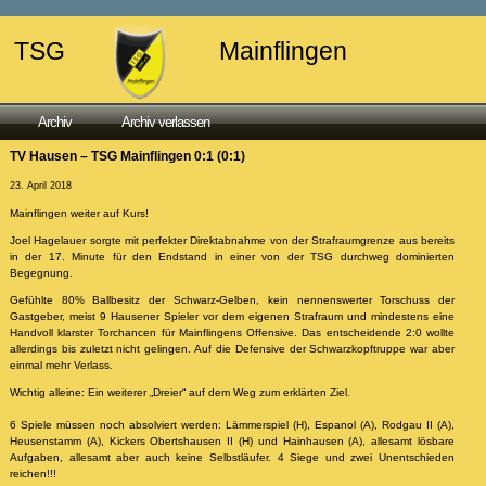
TSG
Mainflingen
Archiv
Archiv verlassen
TV Hausen – TSG Mainflingen 0:1 (0:1)
23. April 2018
Mainflingen weiter auf Kurs!
Joel Hagelauer sorgte mit perfekter Direktabnahme von der Strafraumgrenze aus bereits
in der 17. Minute für den Endstand in einer von der TSG durchweg dominierten
Begegnung.
Gefühlte 80% Ballbesitz der Schwarz-Gelben, kein nennenswerter Torschuss der
Gastgeber, meist 9 Hausener Spieler vor dem eigenen Strafraum und mindestens eine
Handvoll klarster Torchancen für Mainflingens Offensive. Das entscheidende 2:0 wollte
allerdings bis zuletzt nicht gelingen. Auf die Defensive der Schwarzkopftruppe war aber
einmal mehr Verlass.
Wichtig alleine: Ein weiterer „Dreier“ auf dem Weg zum erklärten Ziel.
6 Spiele müssen noch absolviert werden: Lämmerspiel (H), Espanol (A), Rodgau II (A),
Heusenstamm (A), Kickers Obertshausen II (H) und Hainhausen (A), allesamt lösbare
Aufgaben, allesamt aber auch keine Selbstläufer. 4 Siege und zwei Unentschieden
reichen!!!