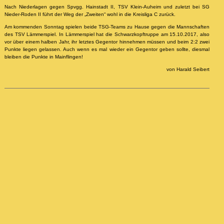
Nach Niederlagen gegen Spvgg. Hainstadt II, TSV Klein-Auheim und zuletzt bei SG
Nieder-Roden II führt der Weg der „Zweiten“ wohl in die Kreisliga C zurück.
Am kommenden Sonntag spielen beide TSG-Teams zu Hause gegen die Mannschaften
des TSV Lämmerspiel. In Lämmerspiel hat die Schwarzkopftruppe am 15.10.2017, also
vor über einem halben Jahr, ihr letztes Gegentor hinnehmen müssen und beim 2:2 zwei
Punkte liegen gelassen. Auch wenn es mal wieder ein Gegentor geben sollte, diesmal
bleiben die Punkte in Mainflingen!
von Harald Seibert