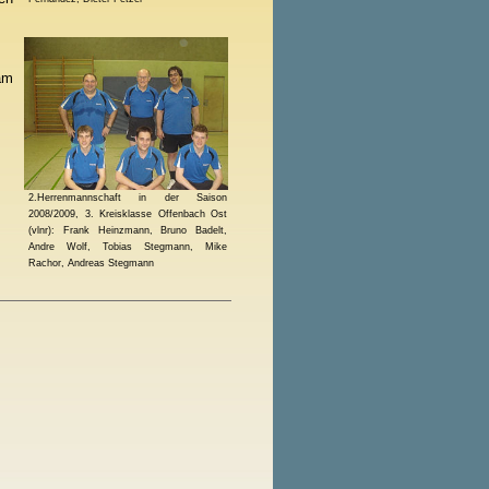
am
2.Herrenmannschaft in der Saison
2008/2009, 3. Kreisklasse Offenbach Ost
(vlnr): Frank Heinzmann, Bruno Badelt,
Andre Wolf, Tobias Stegmann, Mike
Rachor, Andreas Stegmann