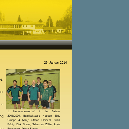
26. Januar 2014
e,
Der
he
1. Herrenmannschaft in der Saison
ng
2008/2009, Bezirksklasse Hessen Süd,
Gruppe 4 (vlnr): Stefan Pleischl, Sven
Rödig, Dirk Simon, Sebastian Zöller, Arvin
en
Fernandez, Dieter Fetzer