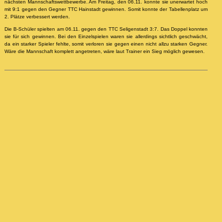
nächsten Mannschaftswettbewerbe. Am Freitag, den 06.11. konnte sie unerwartet hoch
mit 9:1 gegen den Gegner TTC Hainstadt gewinnen. Somit konnte der Tabellenplatz um
2. Plätze verbessert werden.
Die B-Schüler spielten am 06.11. gegen den TTC Seligenstadt 3:7. Das Doppel konnten
sie für sich gewinnen. Bei den Einzelspielen waren sie allerdings sichtlich geschwächt,
da ein starker Spieler fehlte, somit verloren sie gegen einen nicht allzu starken Gegner.
Wäre die Mannschaft komplett angetreten, wäre laut Trainer ein Sieg möglich gewesen.