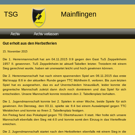
TSG
Mainflingen
Archiv
Archiv verlassen
Gut erholt aus den Herbstferien
15. November 2015
Die 1. Herrenmannschaft hat am 04.11.2015 0:9 gegen den Gast TuS Zeppelinheim
1957 II. gewonnen. TuS Zeppelinheim ist aktuell Tabellen letzter. Trotzdem mit einem
Sieg gerechnet wurde, haben wir unerwartet leicht und hoch gewinnen können.
Die 2. Herrenmannschaft hat nach einem spannenden Spiel am 06.11.2015 das erste
Mal knapp 8:6 in der aktuellen Runde gegen TTC Mühlheim II. verloren. Bis zum letzten
Spiel hat es ausgesehen, das es auf Unentschieden hinausläuft, leider konnte die
gegnerische Mannschaft zuletzt dann doch noch dominieren und das Spiel für sich
entscheiden. Unsere Mannschaft konnte trotzdem den 2. Tabellenplatz behalten.
Die 1. Jugendmannschaft konnte bei 2. Spielen in einer Woche, beide Spiele für sich
gewinnen. Am Dienstag, den 03.11. spielte sie 6:4 bei einem Auswärtspiel gegen TTC
Weiskirchen und konnte so Ihren 2. Tabellenplatz festigen.
Am Freitag fand das Pokalspiel gegen TG Obertshausen II statt. Hier holte sich unsere
Mannschaft ebenfalls den Sieg mit 4:0 und konnte somit den Einzug in das Viertelfinale
erreichen.
Die 2. Jugendmannschaft startet nach den Herbstferien ebenfalls mit einem Sieg in die