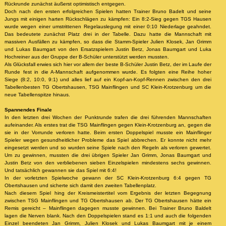
Rückrunde zunächst äußerst optimistisch entgegen.
Doch nach den ersten erfolgreichen Spielen hatten Trainer Bruno Badelt und seine
Jungs mit einigen harten Rückschlägen zu kämpfen: Ein 8:2-Sieg gegen TGS Hausen
wurde wegen einer umstrittenen Regelauslegung mit einer 0:10 Niederlage geahndet.
Das bedeutete zunächst Platz drei in der Tabelle. Dazu hatte die Mannschaft mit
massiven Ausfällen zu kämpfen, so dass die Stamm-Spieler Julien Klosek, Jan Grimm
und Lukas Baumgart von den Ersatzspielern Justin Betz, Jonas Baumgart und Luka
Hochreiner aus der Gruppe der B-Schüler unterstützt werden mussten.
Als Glücksfall erwies sich hier vor allem der beste B-Schüler Justin Betz, der im Laufe der
Runde fest in die A-Mannschaft aufgenommen wurde. Es folgten eine Reihe hoher
Siege (8:2, 10:0, 9:1) und alles lief auf ein Kopf-an-Kopf-Rennen zwischen den drei
Tabellenbesten TG Obertshausen, TSG Mainflingen und SC Klein-Krotzenburg um die
neue Tabellenspitze hinaus.
Spannendes Finale
In den letzten drei Wochen der Punktrunde trafen die drei führenden Mannschaften
aufeinander. Als erstes trat die TSG Mainflingen gegen Klein-Krotzenburg an, gegen die
sie in der Vorrunde verloren hatte. Beim ersten Doppelspiel musste ein Mainflinger
Spieler wegen gesundheitlicher Probleme das Spiel abbrechen. Er konnte nicht mehr
eingesetzt werden und so wurden seine Spiele nach den Regeln als verloren gewertet.
Um zu gewinnen, mussten die drei übrigen Spieler Jan Grimm, Jonas Baumgart und
Justin Betz von den verbliebenen sieben Einzelspielen mindestens sechs gewinnen.
Und tatsächlich gewannen sie das Spiel mit 6:4!
In der vorletzten Spielwoche gewann der SC Klein-Krotzenburg 6:4 gegen TG
Obertshausen und sicherte sich damit den zweiten Tabellenplatz.
Nach diesem Spiel hing der Kreismeistertitel vom Ergebnis der letzten Begegnung
zwischen TSG Mainflingen und TG Obertshausen ab. Der TG Obertshausen hätte ein
Remis gereicht – Mainflingen dagegen musste gewinnen. Bei Trainer Bruno Baldelt
lagen die Nerven blank. Nach den Doppelspielen stand es 1:1 und auch die folgenden
Einzel beendeten Jan Grimm, Julien Klosek und Lukas Baumgart mit je einem