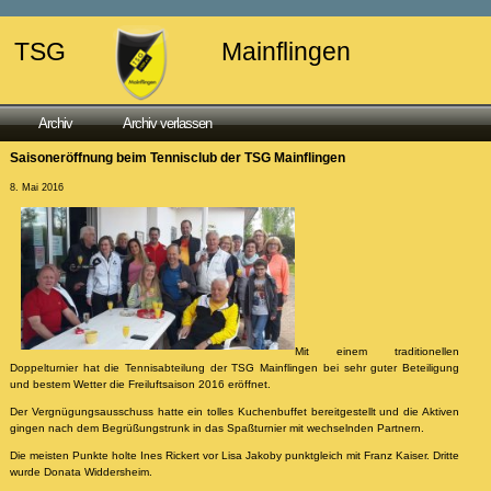
TSG
Mainflingen
Archiv
Archiv verlassen
Saisoneröffnung beim Tennisclub der TSG Mainflingen
8. Mai 2016
Mit einem traditionellen
Doppelturnier hat die Tennisabteilung der TSG Mainflingen bei sehr guter Beteiligung
und bestem Wetter die Freiluftsaison 2016 eröffnet.
Der Vergnügungsausschuss hatte ein tolles Kuchenbuffet bereitgestellt und die Aktiven
gingen nach dem Begrüßungstrunk in das Spaßturnier mit wechselnden Partnern.
Die meisten Punkte holte Ines Rickert vor Lisa Jakoby punktgleich mit Franz Kaiser. Dritte
wurde Donata Widdersheim.