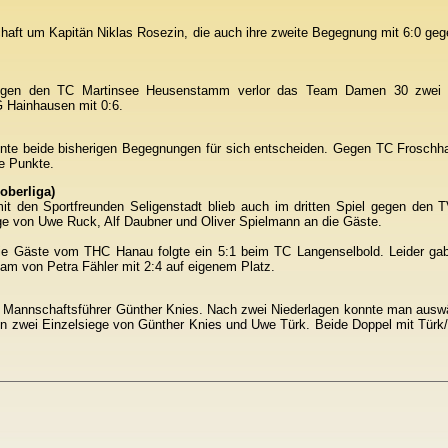
chaft um Kapitän Niklas Rosezin, die auch ihre zweite Begegnung mit 6:0 ge
egen den TC Martinsee Heusenstamm verlor das Team Damen 30 zwei 
 Hainhausen mit 0:6.
nte beide bisherigen Begegnungen für sich entscheiden. Gegen TC Froschha
e Punkte.
oberliga)
it den Sportfreunden Seligenstadt blieb auch im dritten Spiel gegen den 
iege von Uwe Ruck, Alf Daubner und Oliver Spielmann an die Gäste.
ie Gäste vom THC Hanau folgte ein 5:1 beim TC Langenselbold. Leider gab
eam von Petra Fähler mit 2:4 auf eigenem Platz.
m Mannschaftsführer Günther Knies. Nach zwei Niederlagen konnte man auswä
ren zwei Einzelsiege von Günther Knies und Uwe Türk. Beide Doppel mit Türk