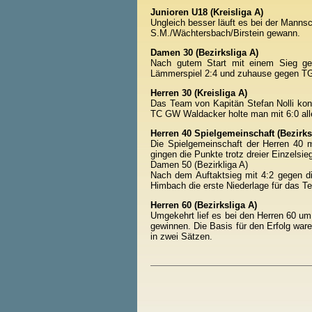
Junioren U18 (Kreisliga A)
Ungleich besser läuft es bei der Manns
S.M./Wächtersbach/Birstein gewann.
Damen 30 (Bezirksliga A)
Nach gutem Start mit einem Sieg g
Lämmerspiel 2:4 und zuhause gegen TG
Herren 30 (Kreisliga A)
Das Team von Kapitän Stefan Nolli kon
TC GW Waldacker holte man mit 6:0 all
Herren 40 Spielgemeinschaft (Bezirks
Die Spielgemeinschaft der Herren 40 m
gingen die Punkte trotz dreier Einzels
Damen 50 (Bezirkliga A)
Nach dem Auftaktsieg mit 4:2 gegen d
Himbach die erste Niederlage für das T
Herren 60 (Bezirksliga A)
Umgekehrt lief es bei den Herren 60 u
gewinnen. Die Basis für den Erfolg wa
in zwei Sätzen.