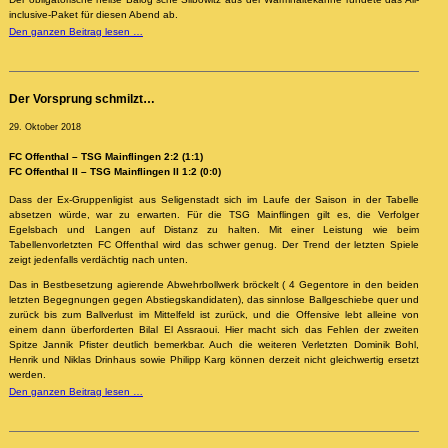
inclusive-Paket für diesen Abend ab.
Den ganzen Beitrag lesen …
Der Vorsprung schmilzt…
29. Oktober 2018
FC Offenthal – TSG Mainflingen 2:2 (1:1)
FC Offenthal II – TSG Mainflingen II 1:2 (0:0)
Dass der Ex-Gruppenligist aus Seligenstadt sich im Laufe der Saison in der Tabelle
absetzen würde, war zu erwarten. Für die TSG Mainflingen gilt es, die Verfolger
Egelsbach und Langen auf Distanz zu halten. Mit einer Leistung wie beim
Tabellenvorletzten FC Offenthal wird das schwer genug. Der Trend der letzten Spiele
zeigt jedenfalls verdächtig nach unten.
Das in Bestbesetzung agierende Abwehrbollwerk bröckelt ( 4 Gegentore in den beiden
letzten Begegnungen gegen Abstiegskandidaten), das sinnlose Ballgeschiebe quer und
zurück bis zum Ballverlust im Mittelfeld ist zurück, und die Offensive lebt alleine von
einem dann überforderten Bilal El Assraoui. Hier macht sich das Fehlen der zweiten
Spitze Jannik Pfister deutlich bemerkbar. Auch die weiteren Verletzten Dominik Bohl,
Henrik und Niklas Drinhaus sowie Philipp Karg können derzeit nicht gleichwertig ersetzt
werden.
Den ganzen Beitrag lesen …