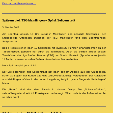
Den ganzen Beitrag lesen …
Spitzenspiel: TSG Mainflingen – Spfrd. Seligenstadt
5. Oktober 2018
Am Sonntag, Anstoß 15 Uhr, steigt in Mainflingen das absolute Spitzenspiel der
Kreisoberliga Offenbach zwischen der TSG Mainflingen und den Sportfreunden
Seligenstadt.
Beide Teams stehen nach 10 Spieltagen mit jeweils 28 Punkten unangefochten an der
Tabellenspitze, getrennt nur durch die Tordifferenz. Auch die beiden aktuell besten
Torschützen der Liga Steffen Bernard (TSG) und Stanko Pavlovic (Sportfreunde), jeweils
11 Treffer, kommen aus den Reihen dieser beiden Mannschaften.
Mehr Spitzenspiel geht nicht!
Der Ex-Hessenligist aus Seligenstadt hat nach seinem Abstieg aus der Gruppenliga
schon zu Beginn der Runde das klare Ziel „Wiederaufstieg“ vorgegeben. Der Aufsteiger
aus Mainflingen möchte in der neuen Umgebung lediglich „mehr Siege als Niederlagen“
feiern.
Die „Roten“ sind der klare Favorit in diesem Derby. Die „Schwarz-Gelben“,
saisonübergreifend seit 41 Punktspielen unbesiegt, fühlen sich in der Außenseiterrolle
so richtig wohl.