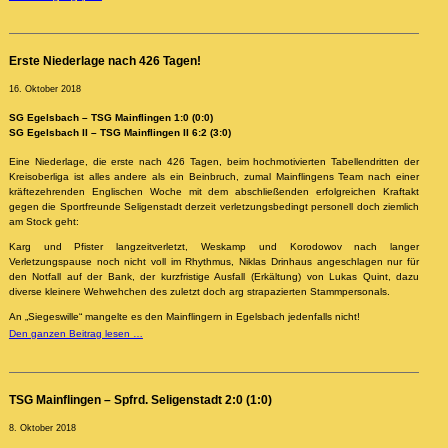
Erste Niederlage nach 426 Tagen!
16. Oktober 2018
SG Egelsbach – TSG Mainflingen 1:0 (0:0)
SG Egelsbach II – TSG Mainflingen II 6:2 (3:0)
Eine Niederlage, die erste nach 426 Tagen, beim hochmotivierten Tabellendritten der
Kreisoberliga ist alles andere als ein Beinbruch, zumal Mainflingens Team nach einer
kräftezehrenden Englischen Woche mit dem abschließenden erfolgreichen Kraftakt
gegen die Sportfreunde Seligenstadt derzeit verletzungsbedingt personell doch ziemlich
am Stock geht:
Karg und Pfister langzeitverletzt, Weskamp und Korodowov nach langer
Verletzungspause noch nicht voll im Rhythmus, Niklas Drinhaus angeschlagen nur für
den Notfall auf der Bank, der kurzfristige Ausfall (Erkältung) von Lukas Quint, dazu
diverse kleinere Wehwehchen des zuletzt doch arg strapazierten Stammpersonals.
An „Siegeswille“ mangelte es den Mainflingern in Egelsbach jedenfalls nicht!
Den ganzen Beitrag lesen …
TSG Mainflingen – Spfrd. Seligenstadt 2:0 (1:0)
8. Oktober 2018