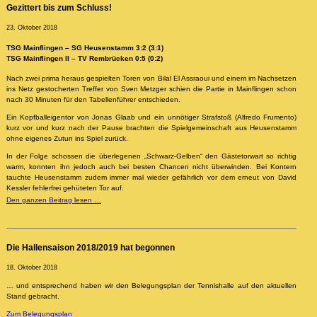
Gezittert bis zum Schluss!
23. Oktober 2018
TSG Mainflingen – SG Heusenstamm 3:2 (3:1)
TSG Mainflingen II – TV Rembrücken 0:5 (0:2)
Nach zwei prima heraus gespielten Toren von Bilal El Assraoui und einem im Nachsetzen
ins Netz gestocherten Treffer von Sven Metzger schien die Partie in Mainflingen schon
nach 30 Minuten für den Tabellenführer entschieden.
Ein Kopfballeigentor von Jonas Glaab und ein unnötiger Strafstoß (Alfredo Frumento)
kurz vor und kurz nach der Pause brachten die Spielgemeinschaft aus Heusenstamm
ohne eigenes Zutun ins Spiel zurück.
In der Folge schossen die überlegenen „Schwarz-Gelben“ den Gästetorwart so richtig
warm, konnten ihn jedoch auch bei besten Chancen nicht überwinden. Bei Kontern
tauchte Heusenstamm zudem immer mal wieder gefährlich vor dem erneut von David
Kessler fehlerfrei gehüteten Tor auf.
Den ganzen Beitrag lesen …
Die Hallensaison 2018/2019 hat begonnen
18. Oktober 2018
… und entsprechend haben wir den Belegungsplan der Tennishalle auf den aktuellen
Stand gebracht.
Zum Belegungsplan