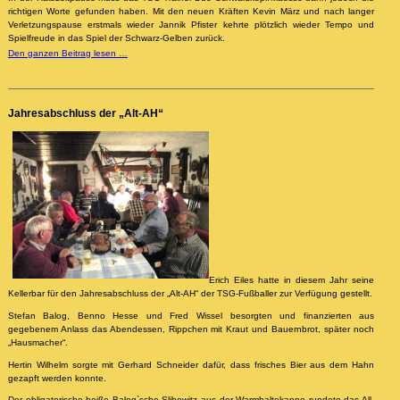
richtigen Worte gefunden haben. Mit den neuen Kräften Kevin März und nach langer
Verletzungspause erstmals wieder Jannik Pfister kehrte plötzlich wieder Tempo und
Spielfreude in das Spiel der Schwarz-Gelben zurück.
Den ganzen Beitrag lesen …
Jahresabschluss der „Alt-AH“
Erich Eiles hatte in diesem Jahr seine
Kellerbar für den Jahresabschluss der „Alt-AH“ der TSG-Fußballer zur Verfügung gestellt.
Stefan Balog, Benno Hesse und Fred Wissel besorgten und finanzierten aus
gegebenem Anlass das Abendessen, Rippchen mit Kraut und Bauernbrot, später noch
„Hausmacher“.
Hertin Wilhelm sorgte mit Gerhard Schneider dafür, dass frisches Bier aus dem Hahn
gezapft werden konnte.
Der obligatorische heiße Balog`sche Slibowitz aus der Warmhaltekanne rundete das All-