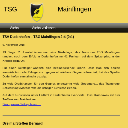
TSG
Mainflingen
Archiv
Archiv verlassen
TSV Dudenhofen – TSG Mainflingen 2:4 (0:1)
9. November 2018
13 Siege, 2 Unentschieden und eine Niederlage, das Team der TSG Mainflingen
rangiert nach dem Erfolg in Dudenhofen mit 41 Punkten auf dem Spitzenplatz in der
Kreisoberliga OF.
Für einen Aufsteiger wahrlich eine beeindruckende Bilanz. Dass man sich derzeit
auswärts trotz aller Erfolge auch gegen schwächere Gegner schwer tut, hat das Spiel in
Dudenhofen einmal mehr gezeigt.
Zu viele Großchancen für den Gegner, ungewohnt viele Gegentore… das Trainerduo
Schwarzkopf/Maesse wird die richtigen Schlüsse ziehen.
Auf dem Kunstrasen unter Flutlicht in Dudenhofen avancierte Hosni Korodowov mit drei
Treffern zum Matchwinner.
Den ganzen Beitrag lesen …
Dreimal Steffen Bernard!