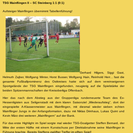
TSG Mainflingen II – SC Steinberg 1:1 (0:1)
Aufsteiger Mainflingen übernimmt Tabellenführung!
Gerhard Hilgers, Siggi Gast,
Helmuth Zajber, Wolfgang Winter, Horst Busser, Wolfgang Hain, Reinhold Herr… fast die
gesamte Fußballprominenz des Ostkreises hatte sich auf dem vereinseigenen
Sportgelände der TSG Mainflingen eingefunden, neugierig auf die Spielstärke der
beiden Spitzenmannschaften der Kreisoberliga Offenbach.
Hier das nach dem Abstieg aus der Gruppenliga runderneuerte Team des Ex-
Hessenligisten aus Seligenstadt mit dem klaren Saisonziel „Wiederaufstieg“, dort der
eingespielte A-Klassenmeister aus Mainflingen, mit diesmal wieder sieben echten
Mainflinger Jungs in der Anfangsformation, dazu mit Niklas Drinhaus, Lukas Quint und
Kevin März drei weiteren „Mainflingern“ auf der Bank.
Für das erste Highlight im Spiel sorgte mal wieder TSG-Goalgetter Steffen Bernard, der
Mitte der ersten Hälfte mit einem Kunstschuss per Direktabnahme seine Mainflinger in
Führung brachte. Bereits Steffens zwölfter Treffer im elften Spiel!