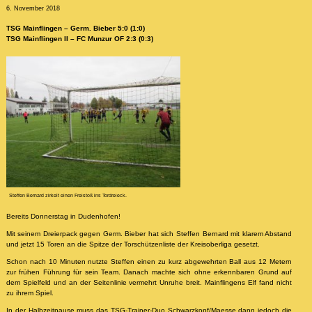
6. November 2018
TSG Mainflingen – Germ. Bieber 5:0 (1:0)
TSG Mainflingen II – FC Munzur OF 2:3 (0:3)
Steffen Bernard zirkelt einen Freistoß ins Tordreieck.
Bereits Donnerstag in Dudenhofen!
Mit seinem Dreierpack gegen Germ. Bieber hat sich Steffen Bernard mit klarem Abstand
und jetzt 15 Toren an die Spitze der Torschützenliste der Kreisoberliga gesetzt.
Schon nach 10 Minuten nutzte Steffen einen zu kurz abgewehrten Ball aus 12 Metern
zur frühen Führung für sein Team. Danach machte sich ohne erkennbaren Grund auf
dem Spielfeld und an der Seitenlinie vermehrt Unruhe breit. Mainflingens Elf fand nicht
zu ihrem Spiel.
In der Halbzeitpause muss das TSG-Trainer-Duo Schwarzkopf/Maesse dann jedoch die