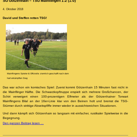
SG Götzenhain – TSG Mainflingen 1:2 (1:0)
4. Oktober 2018
David und Steffen retten TSG!
Mainflingens Spieler & Offizielle ziemlich geschafft nach dem
hart erkämpften Sieg
Das war schon ein komisches Spiel: Zuerst kommt Götzenhain 15 Minuten fast nicht in
die Mainflinger Hälfte. Die Schwarzkopftruppe erspielt sich mehrere Großchancen, der
Schiri verweigert einen 100-prozentigen Elfmeter als der Götzenhainer Torwart
Mainflingens Bilal an der 16er-Linie klar von den Beinen holt und bremst die TSG-
Stürmer durch strittige Abseitspfiffe immer wieder in aussichtsreichen Situationen.
Und dann kämpft sich Götzenhain so langsam mit einfacher, rustikaler Spielweise in die
Begegnung.
Den ganzen Beitrag lesen …