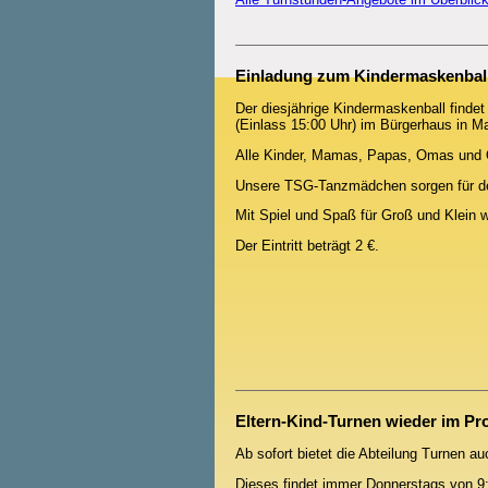
Einladung zum Kindermaskenbal
Der diesjährige Kindermaskenball finde
(Einlass 15:00 Uhr) im Bürgerhaus in Mai
Alle Kinder, Mamas, Papas, Omas und O
Unsere TSG-Tanzmädchen sorgen für d
Mit Spiel und Spaß für Groß und Klein wol
Der Eintritt beträgt 2 €.
Eltern-Kind-Turnen wieder im P
Ab sofort bietet die Abteilung Turnen au
Dieses findet immer Donnerstags von 9:3