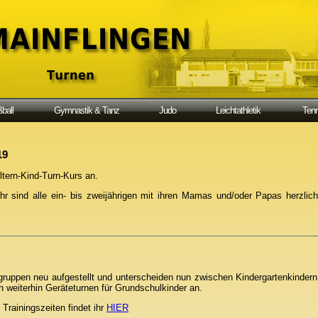
ball
Gymnastik & Tanz
Judo
Leichtathletik
Tenn
19
ltern-Kind-Turn-Kurs an.
r sind alle ein- bis zweijährigen mit ihren Mamas und/oder Papas herzlich
gruppen neu aufgestellt und unterscheiden nun zwischen Kindergartenkinde
h weiterhin Geräteturnen für Grundschulkinder an.
Trainingszeiten findet ihr
HIER