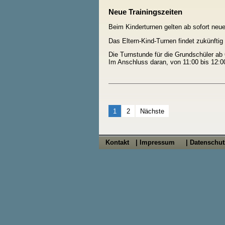
Neue Trainingszeiten
Beim Kinderturnen gelten ab sofort neue
Das Eltern-Kind-Turnen findet zukünftig
Die Turnstunde für die Grundschüler ab
Im Anschluss daran, von 11:00 bis 12:00
Beitragsnavigation
1
2
Nächste
Kontakt
| Impressum
| Datenschu