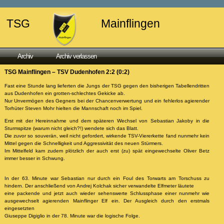
TSG
Mainflingen
Archiv
Archiv verlassen
TSG Mainflingen – TSV Dudenhofen 2:2 (0:2)
Fast eine Stunde lang lieferten die Jungs der TSG gegen den bisherigen Tabellendritten
aus Dudenhofen ein grotten-schlechtes Gekicke ab.
Nur Unvermögen des Gegners bei der Chancenverwertung und ein fehlerlos agierender
Torhüter Steven Mohr hielten die Mannschaft noch im Spiel.
Erst mit der Hereinnahme und dem späteren Wechsel von Sebastian Jakoby in die
Sturmspitze (warum nicht gleich?!) wendete sich das Blatt.
Die zuvor so souverän, weil nicht gefordert, wirkende TSV-Viererkette fand nunmehr kein
Mittel gegen die Schnelligkeit und Aggressivität des neuen Stürmers.
Im Mittelfeld kam zudem plötzlich der auch erst (zu) spät eingewechselte Oliver Betz
immer besser in Schwung.
In der 63. Minute war Sebastian nur durch ein Foul des Torwarts am Torschuss zu
hindern. Der anschließend von Andrej Kolchak sicher verwandelte Elfmeter läutete
eine packende und jetzt auch wieder sehenswerte Schlussphase einer nunmehr wie
ausgewechselt agierenden Mainflinger Elf ein. Der Ausgleich durch den erstmals
eingesetzten
Giuseppe Digiglio in der 78. Minute war die logische Folge.