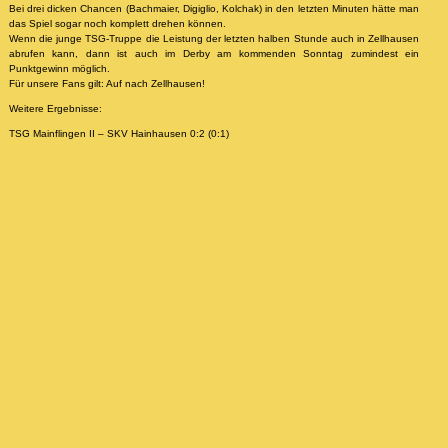
Bei drei dicken Chancen (Bachmaier, Digiglio, Kolchak) in den letzten Minuten hätte man
das Spiel sogar noch komplett drehen können.
Wenn die junge TSG-Truppe die Leistung der letzten halben Stunde auch in Zellhausen
abrufen kann, dann ist auch im Derby am kommenden Sonntag zumindest ein
Punktgewinn möglich.
Für unsere Fans gilt: Auf nach Zellhausen!
Weitere Ergebnisse:
TSG Mainflingen II – SKV Hainhausen 0:2 (0:1)