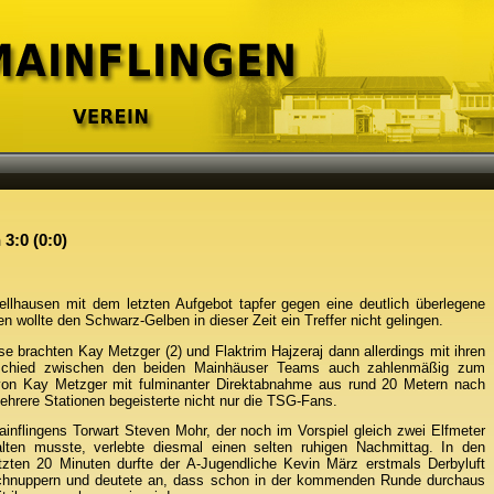
3:0 (0:0)
llhausen mit dem letzten Aufgebot tapfer gegen eine deutlich überlegene
en wollte den Schwarz-Gelben in dieser Zeit ein Treffer nicht gelingen.
e brachten Kay Metzger (2) und Flaktrim Hajzeraj dann allerdings mit ihren
terschied zwischen den beiden Mainhäuser Teams auch zahlenmäßig zum
von Kay Metzger mit fulminanter Direktabnahme aus rund 20 Metern nach
hrere Stationen begeisterte nicht nur die TSG-Fans.
ainflingens Torwart Steven Mohr, der noch im Vorspiel gleich zwei Elfmeter
alten musste, verlebte diesmal einen selten ruhigen Nachmittag. In den
etzten 20 Minuten durfte der A-Jugendliche Kevin März erstmals Derbyluft
chnuppern und deutete an, dass schon in der kommenden Runde durchaus