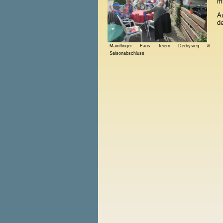
mi
Au
de
Mainflinger Fans feiern Derbysieg &
Saisonabschluss