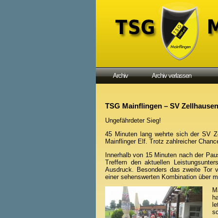
Archiv
Archiv verlassen
TSG Mainflingen – SV Zellhausen 
Ungefährdeter Sieg!
45 Minuten lang wehrte sich der SV Ze
Mainflinger Elf. Trotz zahlreicher Chanc
Innerhalb von 15 Minuten nach der Paus
Treffern den aktuellen Leistungsun
Ausdruck. Besonders das zweite Tor 
einer sehenswerten Kombination über me
M
h
l
s