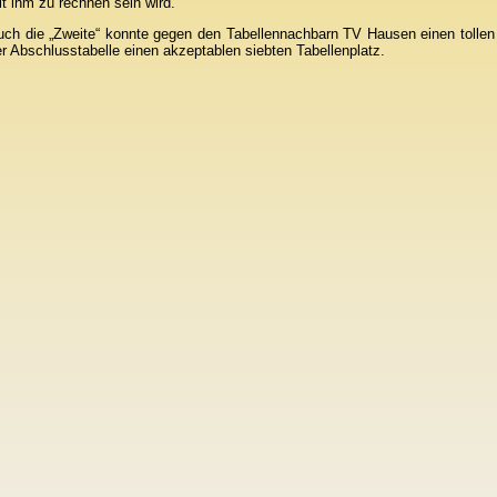
t ihm zu rechnen sein wird.
ch die „Zweite“ konnte gegen den Tabellennachbarn TV Hausen einen tollen 5
r Abschlusstabelle einen akzeptablen siebten Tabellenplatz.