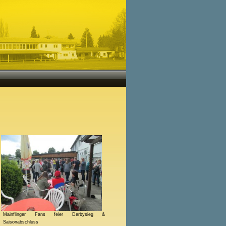
Mainflinger Fans feier Derbysieg &
Saisonabschluss