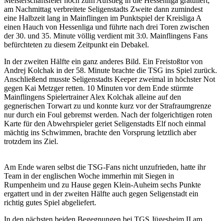
Meisterschaftsfeier noch zum Aufstieg in die Hessenliga gratuliert,
am Nachmittag verbreitete Seligenstadts Zweite dann zumindest
eine Halbzeit lang in Mainflingen im Punktspiel der Kreisliga A
einen Hauch von Hessenliga und führte nach drei Toren zwischen
der 30. und 35. Minute völlig verdient mit 3:0. Mainflingens Fans
befürchteten zu diesem Zeitpunkt ein Debakel.
In der zweiten Hälfte ein ganz anderes Bild. Ein Freistoßtor von
Andrej Kolchak in der 58. Minute brachte die TSG ins Spiel zurück.
Anschließend musste Seligenstadts Keeper zweimal in höchster Not
gegen Kai Metzger retten. 10 Minuten vor dem Ende stürmte
Mainflingens Spielertrainer Alex Kolchak alleine auf den
gegnerischen Torwart zu und konnte kurz vor der Strafraumgrenze
nur durch ein Foul gebremst werden. Nach der folgerichtigen roten
Karte für den Abwehrspieler geriet Seligenstadts Elf noch einmal
mächtig ins Schwimmen, brachte den Vorsprung letztlich aber
trotzdem ins Ziel.
Am Ende waren selbst die TSG-Fans nicht unzufrieden, hatte ihr
Team in der englischen Woche immerhin mit Siegen in
Rumpenheim und zu Hause gegen Klein-Auheim sechs Punkte
ergattert und in der zweiten Hälfte auch gegen Seligenstadt ein
richtig gutes Spiel abgeliefert.
In den nächsten beiden Begegnungen bei TGS Jügesheim II am