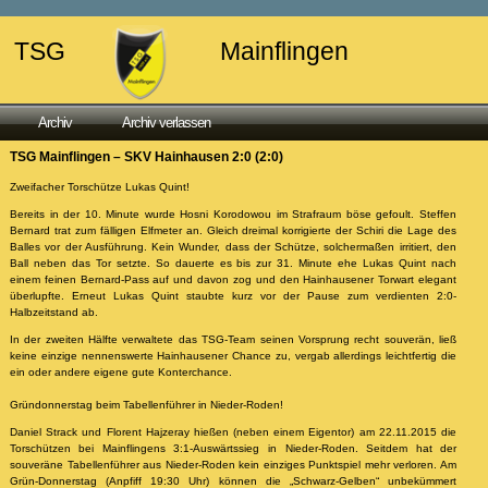
TSG
Mainflingen
Archiv
Archiv verlassen
TSG Mainflingen – SKV Hainhausen 2:0 (2:0)
Zweifacher Torschütze Lukas Quint!
Bereits in der 10. Minute wurde Hosni Korodowou im Strafraum böse gefoult. Steffen
Bernard trat zum fälligen Elfmeter an. Gleich dreimal korrigierte der Schiri die Lage des
Balles vor der Ausführung. Kein Wunder, dass der Schütze, solchermaßen irritiert, den
Ball neben das Tor setzte. So dauerte es bis zur 31. Minute ehe Lukas Quint nach
einem feinen Bernard-Pass auf und davon zog und den Hainhausener Torwart elegant
überlupfte. Erneut Lukas Quint staubte kurz vor der Pause zum verdienten 2:0-
Halbzeitstand ab.
In der zweiten Hälfte verwaltete das TSG-Team seinen Vorsprung recht souverän, ließ
keine einzige nennenswerte Hainhausener Chance zu, vergab allerdings leichtfertig die
ein oder andere eigene gute Konterchance.
Gründonnerstag beim Tabellenführer in Nieder-Roden!
Daniel Strack und Florent Hajzeray hießen (neben einem Eigentor) am 22.11.2015 die
Torschützen bei Mainflingens 3:1-Auswärtssieg in Nieder-Roden. Seitdem hat der
souveräne Tabellenführer aus Nieder-Roden kein einziges Punktspiel mehr verloren. Am
Grün-Donnerstag (Anpfiff 19:30 Uhr) können die „Schwarz-Gelben“ unbekümmert