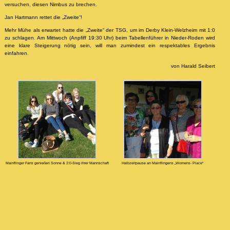
versuchen, diesen Nimbus zu brechen.
Jan Hartmann rettet die „Zweite“!
Mehr Mühe als erwartet hatte die „Zweite“ der TSG, um im Derby Klein-Welzheim mit 1:0
zu schlagen. Am Mittwoch (Anpfiff 19:30 Uhr) beim Tabellenführer in Nieder-Roden wird
eine klare Steigerung nötig sein, will man zumindest ein respektables Ergebnis
einfahren.
von Harald Seibert
Mainflinger Fans genießen Sonne & 2:0-Sieg ihrer Mannschaft
Halbzeitpause an Mainflingens „Womens- Place“