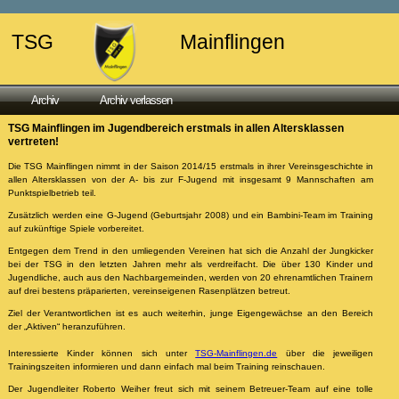
TSG
Mainflingen
Archiv
Archiv verlassen
TSG Mainflingen im Jugendbereich erstmals in allen Altersklassen
vertreten!
Die TSG Mainflingen nimmt in der Saison 2014/15 erstmals in ihrer Vereinsgeschichte in
allen Altersklassen von der A- bis zur F-Jugend mit insgesamt 9 Mannschaften am
Punktspielbetrieb teil.
Zusätzlich werden eine G-Jugend (Geburtsjahr 2008) und ein Bambini-Team im Training
auf zukünftige Spiele vorbereitet.
Entgegen dem Trend in den umliegenden Vereinen hat sich die Anzahl der Jungkicker
bei der TSG in den letzten Jahren mehr als verdreifacht. Die über 130 Kinder und
Jugendliche, auch aus den Nachbargemeinden, werden von 20 ehrenamtlichen Trainern
auf drei bestens präparierten, vereinseigenen Rasenplätzen betreut.
Ziel der Verantwortlichen ist es auch weiterhin, junge Eigengewächse an den Bereich
der „Aktiven“ heranzuführen.
Interessierte Kinder können sich unter
TSG-Mainflingen.de
über die jeweiligen
Trainingszeiten informieren und dann einfach mal beim Training reinschauen.
Der Jugendleiter Roberto Weiher freut sich mit seinem Betreuer-Team auf eine tolle