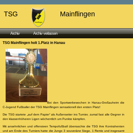
TSG
Mainflingen
Archiv
Archiv verlassen
TSG Mainflingen holt 1.Platz in Hanau
Bei den Sportwerbewochen in Hanau-Großauheim die
C-Jugend Fußballer der TSG Mainflingen sensationell den ersten Platz!
Die TSG startete „auf dem Papier“ als Außenseiter ins Turnier, zumal fast alle Gegner in
den klassenhöheren Ligen wöchentlich um Punkte kämpfen.
Mit ansehnlichen und offensiven Tempofußball überraschte die TSG ihre Kontrahenten
und am Ende des Turniers hatte die Jungs 3 souveräne Siege, 1 Remis und insgesamt