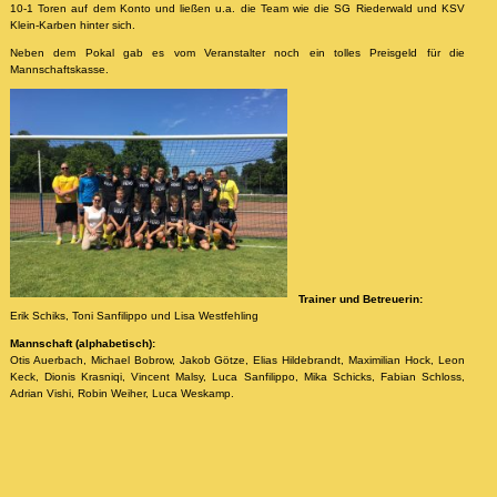
10-1 Toren auf dem Konto und ließen u.a. die Team wie die SG Riederwald und KSV
Klein-Karben hinter sich.
Neben dem Pokal gab es vom Veranstalter noch ein tolles Preisgeld für die
Mannschaftskasse.
Trainer und Betreuerin:
Erik Schiks, Toni Sanfilippo und Lisa Westfehling
Mannschaft (alphabetisch):
Otis Auerbach, Michael Bobrow, Jakob Götze, Elias Hildebrandt, Maximilian Hock, Leon
Keck, Dionis Krasniqi, Vincent Malsy, Luca Sanfilippo, Mika Schicks, Fabian Schloss,
Adrian Vishi, Robin Weiher, Luca Weskamp.