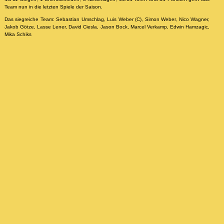
Team nun in die letzten Spiele der Saison.
Das siegreiche Team: Sebastian Umschlag, Luis Weber (C), Simon Weber, Nico Wagner,
Jakob Götze, Lasse Lener, David Ciesla, Jason Bock, Marcel Verkamp, Edwin Hamzagic,
Mika Schiks