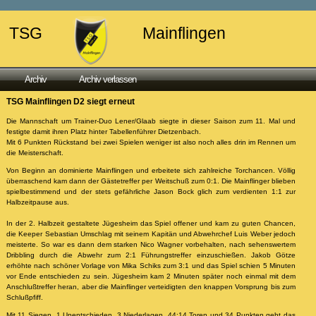
TSG
Mainflingen
Archiv
Archiv verlassen
TSG Mainflingen D2 siegt erneut
Die Mannschaft um Trainer-Duo Lener/Glaab siegte in dieser Saison zum 11. Mal und
festigte damit ihren Platz hinter Tabellenführer Dietzenbach.
Mit 6 Punkten Rückstand bei zwei Spielen weniger ist also noch alles drin im Rennen um
die Meisterschaft.
Von Beginn an dominierte Mainflingen und erbeitete sich zahlreiche Torchancen. Völlig
überraschend kam dann der Gästetreffer per Weitschuß zum 0:1. Die Mainflinger blieben
spielbestimmend und der stets gefährliche Jason Bock glich zum verdienten 1:1 zur
Halbzeitpause aus.
In der 2. Halbzeit gestaltete Jügesheim das Spiel offener und kam zu guten Chancen,
die Keeper Sebastian Umschlag mit seinem Kapitän und Abwehrchef Luis Weber jedoch
meisterte. So war es dann dem starken Nico Wagner vorbehalten, nach sehenswertem
Dribbling durch die Abwehr zum 2:1 Führungstreffer einzuschießen. Jakob Götze
erhöhte nach schöner Vorlage von Mika Schiks zum 3:1 und das Spiel schien 5 Minuten
vor Ende entschieden zu sein. Jügesheim kam 2 Minuten später noch einmal mit dem
Anschlußtreffer heran, aber die Mainflinger verteidigten den knappen Vorsprung bis zum
Schlußpfiff.
Mit 11 Siegen, 1 Unentschieden, 3 Niederlagen, 44:14 Toren und 34 Punkten geht das