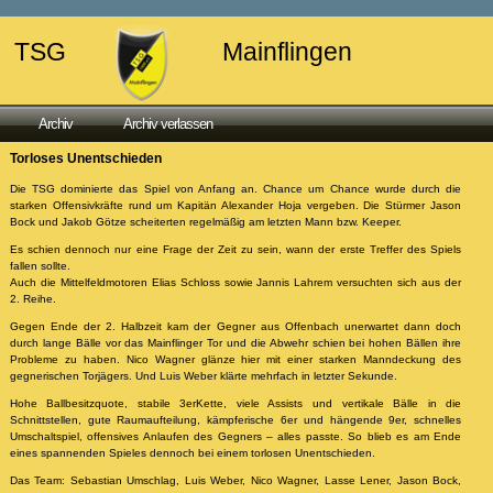
TSG
Mainflingen
Archiv
Archiv verlassen
Torloses Unentschieden
Die TSG dominierte das Spiel von Anfang an. Chance um Chance wurde durch die
starken Offensivkräfte rund um Kapitän Alexander Hoja vergeben. Die Stürmer Jason
Bock und Jakob Götze scheiterten regelmäßig am letzten Mann bzw. Keeper.
Es schien dennoch nur eine Frage der Zeit zu sein, wann der erste Treffer des Spiels
fallen sollte.
Auch die Mittelfeldmotoren Elias Schloss sowie Jannis Lahrem versuchten sich aus der
2. Reihe.
Gegen Ende der 2. Halbzeit kam der Gegner aus Offenbach unerwartet dann doch
durch lange Bälle vor das Mainflinger Tor und die Abwehr schien bei hohen Bällen ihre
Probleme zu haben. Nico Wagner glänze hier mit einer starken Manndeckung des
gegnerischen Torjägers. Und Luis Weber klärte mehrfach in letzter Sekunde.
Hohe Ballbesitzquote, stabile 3erKette, viele Assists und vertikale Bälle in die
Schnittstellen, gute Raumaufteilung, kämpferische 6er und hängende 9er, schnelles
Umschaltspiel, offensives Anlaufen des Gegners – alles passte. So blieb es am Ende
eines spannenden Spieles dennoch bei einem torlosen Unentschieden.
Das Team: Sebastian Umschlag, Luis Weber, Nico Wagner, Lasse Lener, Jason Bock,