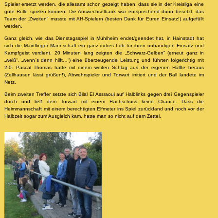
Spieler ersetzt werden, die allesamt schon gezeigt haben, dass sie in der Kreisliga eine
gute Rolle spielen können. Die Auswechselbank war entsprechend dünn besetzt, das
Team der „Zweiten“ musste mit AH-Spielern (besten Dank für Euren Einsatz!) aufgefüllt
werden.
Ganz gleich, wie das Dienstagsspiel in Mühlheim endet/geendet hat, in Hainstadt hat
sich die Mainflinger Mannschaft ein ganz dickes Lob für ihren unbändigen Einsatz und
Kampfgeist verdient. 20 Minuten lang zeigten die „Schwarz-Gelben“ (erneut ganz in
„weiß“, „wenn`s denn hilft…“) eine überzeugende Leistung und führten folgerichtig mit
2:0. Pascal Thomas hatte mit einem weiten Schlag aus der eigenen Hälfte heraus
(Zellhausen lässt grüßen!), Abwehrspieler und Torwart irritiert und der Ball landete im
Netz.
Beim zweiten Treffer setzte sich Bilal El Assraoui auf Halblinks gegen drei Gegenspieler
durch und ließ dem Torwart mit einem Flachschuss keine Chance. Dass die
Heimmannschaft mit einem berechtigten Elfmeter ins Spiel zurückfand und noch vor der
Halbzeit sogar zum Ausgleich kam, hatte man so nicht auf dem Zettel.