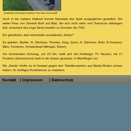
Strahlende „Mainflinger Edelfans“ nach dem Schlusspfiff
Auch in der zweiten Halbzeit konnte Hainstadt das Spiel ausgeglichen gestalten. Ein
weiter Pass von Dominik Bohl auf Bilal, der sich nicht mehr vom Torschuss abbringen
ließ, entschied das enge Derby letztlich zu Gunsten der TSG.
Ein glücklicher, aber keinesfalls unverdienter „Dreier“!
Es spielten: Bartke, N. Drinhaus, Thomas, Karg, Quint, H. Drinhaus, Bohl, El Assraoui,
März, Frumento, Schwarzkopf (Metzger, Simon)
Am kommenden Sonntag, um 15 Uhr, stellt sich der Aufsteiger TV Hausen, mit 17
Punkten überraschend stark in die Saison gestartet, in Mainflingen vor.
Die „Zweite“ dürfte es im Vorspiel gegen den Tabellenzweiten aus Nieder-Roden schwer
haben, ihr dürftiges Punktekonto zu erweitern.
von Harald Seibert
Kontakt
| Impressum
| Datenschutz