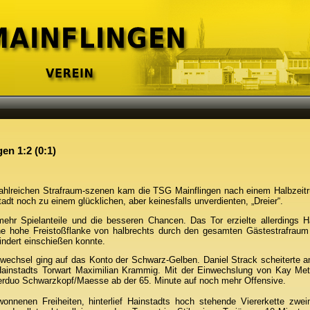
en 1:2 (0:1)
 zahlreichen Strafraum-szenen kam die TSG Mainflingen nach einem Halbzeit
tadt noch zu einem glücklichen, aber keinesfalls unverdienten, „Dreier“.
hr Spielanteile und die besseren Chancen. Das Tor erzielte allerdings H
eine hohe Freistoßflanke von halbrechts durch den gesamten Gästestrafraum
indert einschießen konnte.
echsel ging auf das Konto der Schwarz-Gelben. Daniel Strack scheiterte 
Hainstadts Torwart Maximilian Krammig. Mit der Einwechslung von Kay Me
duo Schwarzkopf/Maesse ab der 65. Minute auf noch mehr Offensive.
onnenen Freiheiten, hinterlief Hainstadts hoch stehende Viererkette zwe