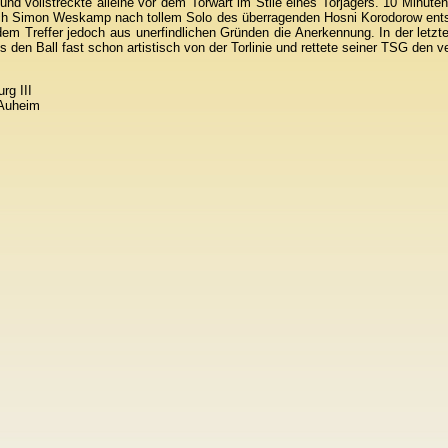
nd vollstreckte alleine vor dem Torwart im Stile eines Torjägers. 10 Minute
rch Simon Weskamp nach tollem Solo des überragenden Hosni Korodorow ent
dem Treffer jedoch aus unerfindlichen Gründen die Anerkennung. In der letzt
s den Ball fast schon artistisch von der Torlinie und rettete seiner TSG den v
rg III
-Auheim