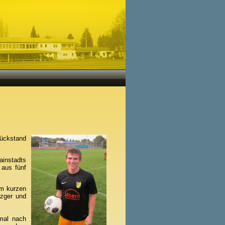
rückstand
ainstadts
 aus fünf
am kurzen
tzger und
imal nach