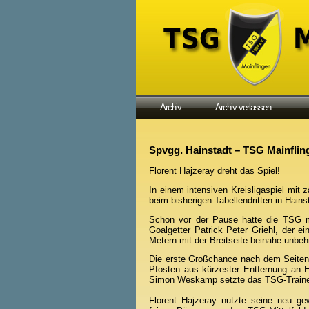
Archiv
Archiv verlassen
Spvgg. Hainstadt – TSG Mainfling
Florent Hajzeray dreht das Spiel!
In einem intensiven Kreisligaspiel mit
beim bisherigen Tabellendritten in Hains
Schon vor der Pause hatte die TSG me
Goalgetter Patrick Peter Griehl, der 
Metern mit der Breitseite beinahe unbeh
Die erste Großchance nach dem Seitenw
Pfosten aus kürzester Entfernung an 
Simon Weskamp setzte das TSG-Trainer
Florent Hajzeray nutzte seine neu gew