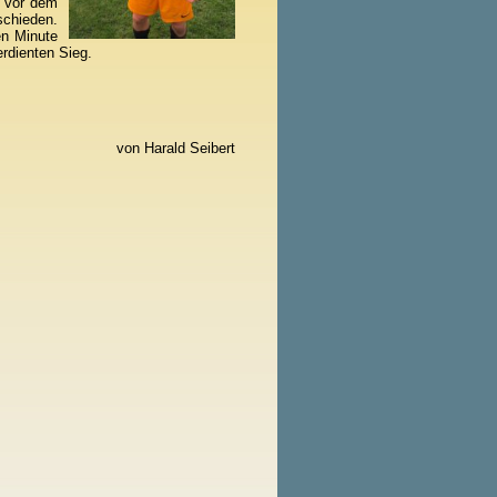
n vor dem
schieden.
en Minute
erdienten Sieg.
von Harald Seibert