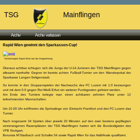
TSG
Mainflingen
Archiv
Archiv verlassen
Rapid Wien gewinnt den Sparkassen-Cup!
Turniersiegers Rapid Wien bei der Siegerehrung
Überaus achtbar schlugen sich die Jungs der U-14-Junioren der TSG Mainflingen gegen
allesamt namhafte Gegner im bereits achten Fußball-Turnier um den Wanderpokal der
Sparkasse Langen-Seligenstadt.
So konnte in den Gruppenspielen der Nachwuchs des FC Luzern mit 1:0 bezwungen
und mit dem 0:0 gegen Rot-Weiß Erfurt ein weiterer Punktgewinn gefeiert werden.
Am Ende des Turniers belegte man einen achtbaren zehnten Platz unter 12
teilnehmenden Mannschaften.
Um 10.00 Uhr eröffneten die Sprösslinge von Eintracht Frankfurt und des FC Luzern das
Turnier.
Nach insgesamt 34 Spielen über jeweils 20 Minuten auf den zwei bestens gepflegten
vereinseigenen Rasenplätzen der TSG Mainflingen hatten sich die Bundesligisten des
VFB Stuttgart,
Borussia M`Gladbach und Schalke 04 sowie Rapid Wien für das Halbfinale qualifiziert.