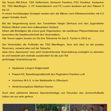
Die Teams RW Erfurt, TSG Hoffenheim, Eintracht Frankfurt, FSV Frankfurt, Karlsruher
SC, TSG Mainflingen, 1. FC Kaiserslautern und FC Luzern landeten auf den Plätzen 5
bis 12.
In einem hochklassigen Endspiel setzten sich die Wiener nach Elfmeterschießen mit 4:3
gegen Schalke durch.
Bei der Siegerehrung durch den Turnierleiter Holger Drinhaus und den Jugendleiter
Roberto Weiher unter dem vollbesetzten Vordach
lobten alle Beteiligten die erneut gute Organisation, die tadellosen Platzverhältnisse und
besonders die Gastfreundschaft des Veranstalters.
Alle Teams sagten bereits vor Ort ihre Teilnahme für das 9. Turnier in 2014 zu.
Der Veranstalter, die Fußballer der TSG Mainflingen, freut sich über so viel positive
Resonanz, verweist aber auf die Tatsache,
dass ohne „Sponsoren“ eine solch kostenintensive Veranstaltung unmöglich zu stemmen
ist und bedankt sich deshalb ausdrücklich für die zum Teil
großzügige Unterstützung bei
Sparkasse Langen-Seligenstadt
Fraport AG, Betreibergesellschaft des Flughafens Frankfurt a.M.
Autohaus M.A.X. in der Waldstraße in Offenbach
Versicherungsbüro Matthias Kissner.
Auch über zahlreiche kleinere Spendenbeträge von Freunden des Juniorenfußballs
haben wir uns sehr gefreut.