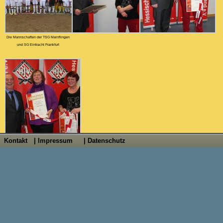
Die Mannschaften der TSG Mainflingen
und SG Eintracht Frankfurt
Kontakt
| Impressum
| Datenschutz