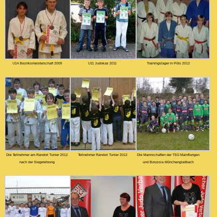
U14 Bezirksmeisterschaft 2009
U11 Judokas 2011
Trainingslager in Pöls 2012
Die Teilnehmer am Randori Tunier 2012
Teilnehmer Randori Tunier 2012
Die Mannschaften der TSG Mainflungen
nach der Siegerehrung
und Borussia Mönchengladbach