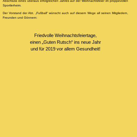
Abschluss eines überaus erfolgreichen Jahres auf der Weihnachtsfeier im proppevollen
Sportlerheim.
Der Vorstand der Abt. „Fußball“ wünscht auch auf diesem Wege all seinen Mitgliedern,
Freunden und Gönnern:
Friedvolle Weihnachtsfeiertage,
einen „Guten Rutsch“ ins neue Jahr
und für 2019 vor allem Gesundheit!