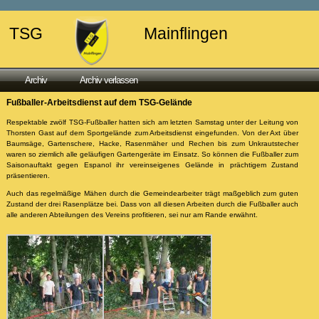
TSG
Mainflingen
Archiv
Archiv verlassen
Fußballer-Arbeitsdienst auf dem TSG-Gelände
Respektable zwölf TSG-Fußballer hatten sich am letzten Samstag unter der Leitung von
Thorsten Gast auf dem Sportgelände zum Arbeitsdienst eingefunden. Von der Axt über
Baumsäge, Gartenschere, Hacke, Rasenmäher und Rechen bis zum Unkrautstecher
waren so ziemlich alle geläufigen Gartengeräte im Einsatz. So können die Fußballer zum
Saisonauftakt gegen Espanol ihr vereinseigenes Gelände in prächtigem Zustand
präsentieren.
Auch das regelmäßige Mähen durch die Gemeindearbeiter trägt maßgeblich zum guten
Zustand der drei Rasenplätze bei. Dass von all diesen Arbeiten durch die Fußballer auch
alle anderen Abteilungen des Vereins profitieren, sei nur am Rande erwähnt.