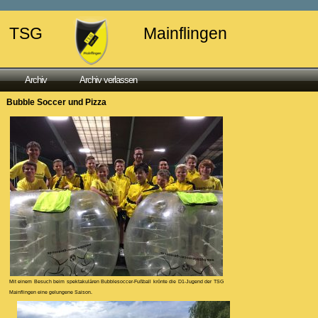
TSG
Mainflingen
Archiv
Archiv verlassen
Bubble Soccer und Pizza
Mit einem Besuch beim spektakulären Bubblesoccer-Fußball krönte die D1-Jugend der TSG
Mainflingen eine gelungene Saison.