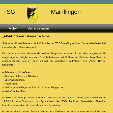
TSG
Mainflingen
Archiv
Archiv verlassen
„Alt-AH“ feiern Jahresabschluss
Schon traditionell feierten die Altfußballer der TSG Mainflingen ihren Jahresabschluss bei
ihrem Mitglied Hans Wiegand.
Der neue und alte Vorsitzende Walter Bergmann konnte 17 von den insgesamt 19
eingetragenen Mitgliedern zum Spanferkelessen mit Klößen und Rotkraut begrüßen. In
seinem Bericht ließ er noch einmal die vielfältigen Aktivitäten der „Alten“ Revue
passieren:
– Jahresabschluss-Feier,
– Weihnachtsfeier mit Nikolaus,
– Vatertagsausflug,
– Radtouren,
– Mehrtagesausflüge mit Bus, Schiff oder Flieger und
– Main-Brücken-Fest.
Im Fokus der Gruppe stehe aber nach wie vor das zwanglose Treffen jeden Mittwoch ab
19:00 Uhr zum Stammtisch im Sportlerheim der TSG. Auch zur finanziellen Situation
konnte der Vorsitzende nur Erfreuliches berichten.
In nicht einmal einer Stunde wurde anschließend in entspannter Atmosphäre die