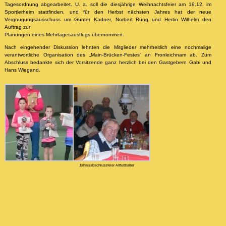
Tagesordnung abgearbeitet. U. a. soll die diesjährige Weihnachtsfeier am 19.12. im
Sportlerheim stattfinden, und für den Herbst nächsten Jahres hat der neue
Vergnügungsausschuss um Günter Kadner, Norbert Rung und Hertin Wilhelm den
Auftrag zur
Planungen eines Mehrtagesausflugs übernommen.
Nach eingehender Diskussion lehnten die Mitglieder mehrheitlich eine nochmalige
verantwortliche Organisation des „Main-Brücken-Festes“ an Fronleichnam ab. Zum
Abschluss bedankte sich der Vorsitzende ganz herzlich bei den Gastgebern Gabi und
Hans Wiegand.
Jahresabschlussfeier Altfußballer