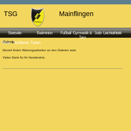
TSG
Mainflingen
Startseite
Badminton
Fußball
Gymnastik &
Judo
Leichtathletik
Tanz
Galerie
Tennis
Tischtennis
Turnen
Derzeit finden Wartungsarbeiten an den Galerien statt.
Vielen Dank für Ihr Verständnis.