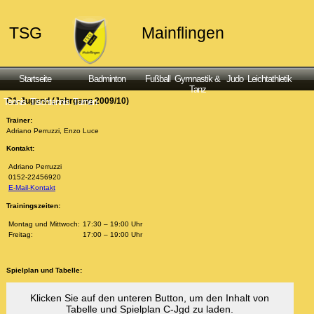
TSG
Mainflingen
Startseite
Badminton
Fußball
Gymnastik &
Judo
Leichtathletik
Tanz
C1-Jugend (Jahrgang 2009/10)
Tennis
Tischtennis
Turnen
Trainer:
Adriano Perruzzi, Enzo Luce
Kontakt:
Adriano Perruzzi
0152-22456920
E-Mail-Kontakt
Trainingszeiten:
Montag und Mittwoch:
17:30 – 19:00 Uhr
Freitag:
17:00 – 19:00 Uhr
Spielplan und Tabelle:
Klicken Sie auf den unteren Button, um den Inhalt von
Tabelle und Spielplan C-Jgd zu laden.