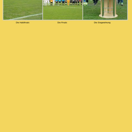
Die Halbfinals
Die Finals
Die Siegerehrung