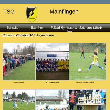
TSG
Mainflingen
Startseite
Badminton
Fußball
Gymnastik &
Judo
Leichtathletik
Tanz
10. Internationales U-13 Jugendtunier
Tennis
Tischtennis
Turnen
Impressionen
Die Gruppenspiele
Die Platzierungsspiele